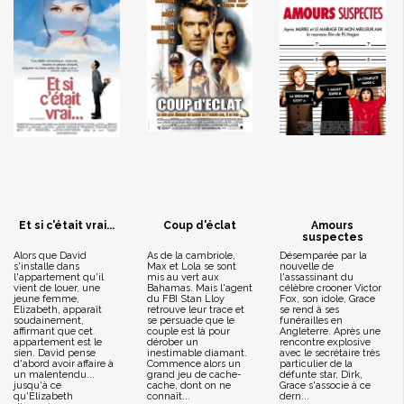
Et si c'était vrai...
Coup d'éclat
Amours
suspectes
Alors que David
As de la cambriole,
Désemparée par la
s'installe dans
Max et Lola se sont
nouvelle de
l'appartement qu'il
mis au vert aux
l'assassinant du
vient de louer, une
Bahamas. Mais l'agent
célèbre crooner Victor
jeune femme,
du FBI Stan Lloy
Fox, son idole, Grace
Elizabeth, apparaît
retrouve leur trace et
se rend à ses
soudainement,
se persuade que le
funérailles en
affirmant que cet
couple est là pour
Angleterre. Après une
appartement est le
dérober un
rencontre explosive
sien. David pense
inestimable diamant.
avec le secrétaire très
d'abord avoir affaire à
Commence alors un
particulier de la
un malentendu...
grand jeu de cache-
défunte star, Dirk,
jusqu'à ce
cache, dont on ne
Grace s'associe à ce
qu'Elizabeth
connaît...
dern...