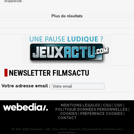
disparaisse...
NEWSLETTER FILMSACTU
Votre adresse email :
MENTIONS LÉGALES
|
CGU
|
CGV
|
POLITIQUE DONNÉES PERSONNELLES
|
COOKIES
|
PRÉFÉRENCE COOKIES
|
CONTACT
© 2007-2026 Filmsactu .com. Tous droits réservés. Reproduction interdite sans
autorisation.