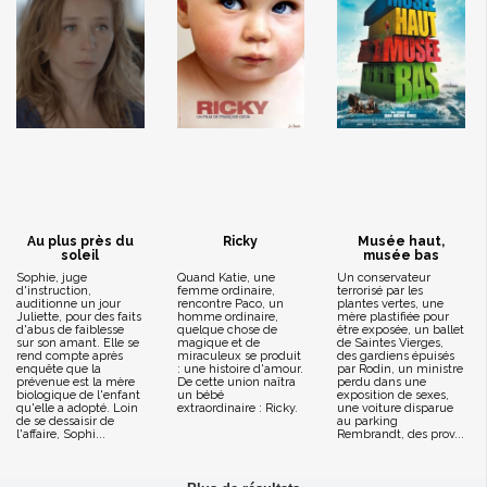
Au plus près du
Ricky
Musée haut,
soleil
musée bas
Sophie, juge
Quand Katie, une
Un conservateur
d'instruction,
femme ordinaire,
terrorisé par les
auditionne un jour
rencontre Paco, un
plantes vertes, une
Juliette, pour des faits
homme ordinaire,
mère plastifiée pour
d'abus de faiblesse
quelque chose de
être exposée, un ballet
sur son amant. Elle se
magique et de
de Saintes Vierges,
rend compte après
miraculeux se produit
des gardiens épuisés
enquête que la
: une histoire d'amour.
par Rodin, un ministre
prévenue est la mère
De cette union naîtra
perdu dans une
biologique de l'enfant
un bébé
exposition de sexes,
qu'elle a adopté. Loin
extraordinaire : Ricky.
une voiture disparue
de se dessaisir de
au parking
l'affaire, Sophi...
Rembrandt, des prov...