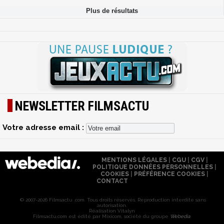
NEWSLETTER FILMSACTU
Votre adresse email :
MENTIONS LÉGALES
|
CGU
|
CGV
|
POLITIQUE DONNÉES PERSONNELLES
|
COOKIES
|
PRÉFÉRENCE COOKIES
|
CONTACT
© 2007-2026 Filmsactu .com. Tous droits réservés. Reproduction interdite sans
autorisation.
Réalisation Vitalyn
Filmsactu
.com est édité par Mixicom, société du groupe
Webedia
.