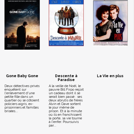
Gone Baby Gone
Descente à
La Vie en plus
Paradise
Deux détectives privés
A la veille de Noël, le
enquêtent sur
pauvre Bill Firpo reçoit
l'enlèvement d'une
un cadeau dont il se
petite fille dans un
serait bien passé : ses
quartier où se côtoient
deux abrutis de frères
policiers aigris, ex-
Alvin et Dave sortent
prisonniers et familles
le jour même de
brisées...
prison. Et à la minute
où ils en franchissent
la porte, sa vie tourne
à l'enfer. Poursuivis
par...