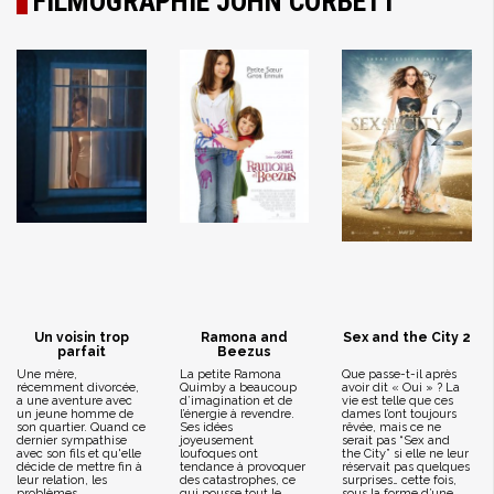
FILMOGRAPHIE JOHN CORBETT
Un voisin trop
Ramona and
Sex and the City 2
parfait
Beezus
Une mère,
La petite Ramona
Que passe-t-il après
récemment divorcée,
Quimby a beaucoup
avoir dit « Oui » ? La
a une aventure avec
d’imagination et de
vie est telle que ces
un jeune homme de
l’énergie à revendre.
dames l’ont toujours
son quartier. Quand ce
Ses idées
rêvée, mais ce ne
dernier sympathise
joyeusement
serait pas “Sex and
avec son fils et qu'elle
loufoques ont
the City” si elle ne leur
décide de mettre fin à
tendance à provoquer
réservait pas quelques
leur relation, les
des catastrophes, ce
surprises… cette fois,
problèmes
qui pousse tout le
sous la forme d’une