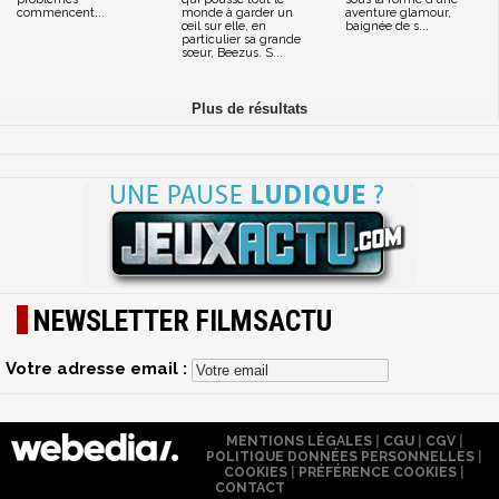
commencent...
monde à garder un
aventure glamour,
œil sur elle, en
baignée de s...
particulier sa grande
sœur, Beezus. S...
NEWSLETTER FILMSACTU
Votre adresse email :
MENTIONS LÉGALES
|
CGU
|
CGV
|
POLITIQUE DONNÉES PERSONNELLES
|
COOKIES
|
PRÉFÉRENCE COOKIES
|
CONTACT