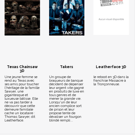
Texas Chainsaw
Takers
Leatherface 3D
3D
Une jeune femme se
Un groupe de
le reboot en 3D dans la
rend au Texas avec
braqueurs de banque
franchise Massacre à
ses amis pour toucher
décident de dépenser
la Tronçonneuse.
l'héritage de la famille
leur argent vite gagné
Sawyer, une
en produits de luxe en
gigantesque et
tous genres et de
luxueuse bâtisse. Elle
mener la grande vie.
ne va pas tarder à
Lorsqu'un de leur
découvrir que cette
ancien complice sort
demeure familiale
de prison et leur
cache un locataire :
propose tente de
Thomas Sawyer, dit
dévaliser un fourgon
Leatherface.
blindé rempli...