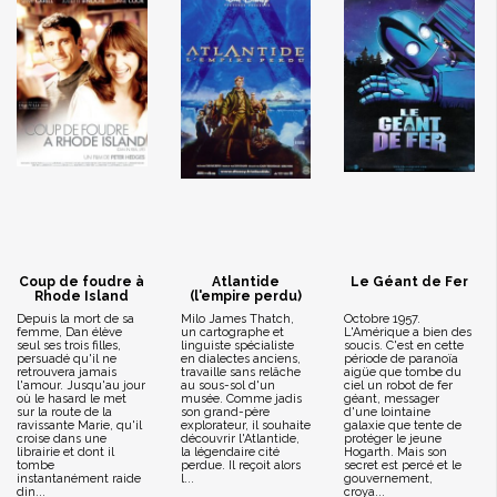
Coup de foudre à
Atlantide
Le Géant de Fer
Rhode Island
(l'empire perdu)
Depuis la mort de sa
Milo James Thatch,
Octobre 1957.
femme, Dan élève
un cartographe et
L'Amérique a bien des
seul ses trois filles,
linguiste spécialiste
soucis. C'est en cette
persuadé qu'il ne
en dialectes anciens,
période de paranoïa
retrouvera jamais
travaille sans relâche
aigüe que tombe du
l'amour. Jusqu'au jour
au sous-sol d'un
ciel un robot de fer
où le hasard le met
musée. Comme jadis
géant, messager
sur la route de la
son grand-père
d'une lointaine
ravissante Marie, qu'il
explorateur, il souhaite
galaxie que tente de
croise dans une
découvrir l'Atlantide,
protéger le jeune
librairie et dont il
la légendaire cité
Hogarth. Mais son
tombe
perdue. Il reçoit alors
secret est percé et le
instantanément raide
l...
gouvernement,
din...
croya...