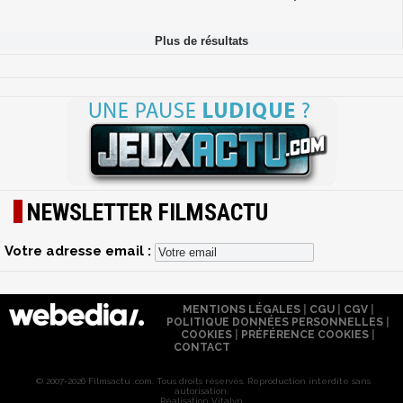
NEWSLETTER FILMSACTU
Votre adresse email :
MENTIONS LÉGALES
|
CGU
|
CGV
|
POLITIQUE DONNÉES PERSONNELLES
|
COOKIES
|
PRÉFÉRENCE COOKIES
|
CONTACT
© 2007-2026 Filmsactu .com. Tous droits réservés. Reproduction interdite sans
autorisation.
Réalisation Vitalyn