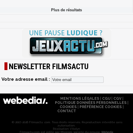
NEWSLETTER FILMSACTU
Votre adresse email :
MENTIONS LÉGALES
|
CGU
|
CGV
|
POLITIQUE DONNÉES PERSONNELLES
|
COOKIES
|
PRÉFÉRENCE COOKIES
|
CONTACT
© 2007-2026 Filmsactu .com. Tous droits réservés. Reproduction interdite sans
autorisation.
Réalisation Vitalyn
Filmsactu
.com est édité par Mixicom, société du groupe
Webedia
.