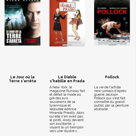
Le Jour où la
Le Diable
Pollock
Terre s'arrêta
s'habille en Prada
A New York, le
La vie de l'artiste
magazine Runway fait
new-yorkais d'après-
et défait la mode au
guerre Jackson
gré des avis
Pollock qui s'est fait
souverains de sa
connaître du grand
tyrannique et
public par sa peinture
redoutée éditrice,
abstraite.
Miranda Priestly. Alors
qu'elle n'en avait pas
le profil, Andy devient
son assistante, y
voyant là un tremplin
vers une illustre c...