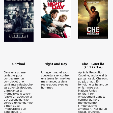
Criminal
Night and Day
Che - Guerilla
(2nd Partie)
Dans une ultime
Un agent secret sous
Après la Révolution
tentative pour
couverture rencontre
Cubaine, la gloire et la
contrecarrer un
une jeune femme très
puissance du Che sont
complot et une
malchanceuse dans
au plus haut. En
terrifiante catastrophe,
ses relations avec les
témoigne sa harangue
les autorités décident
hommes.
enflammée aux
d'implanter la
Nations Unies,
mémoire et le savoir-
réitérant son
faire d'un agent de la
engagement dans le
CIA décédé dans le
combat du tiers-
corps d'un condamné
monde contre
à mort aussi
l'impérialisme
imprévisible que
américain. Plus qu'un
dangereux. I...
soldat, le Che es...