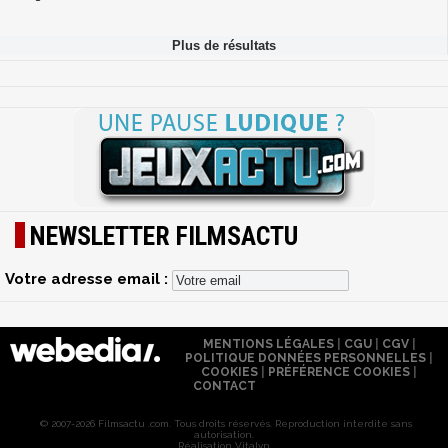
NEWSLETTER FILMSACTU
Votre adresse email :
MENTIONS LÉGALES
|
CGU
|
CGV
|
POLITIQUE DONNÉES PERSONNELLES
|
COOKIES
|
PRÉFÉRENCE COOKIES
|
CONTACT
© 2007-2026 Filmsactu .com. Tous droits réservés. Reproduction interdite sans
autorisation.
Réalisation Vitalyn