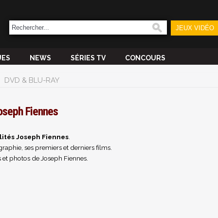
JEUX VIDÉO
UES
NEWS
SÉRIES TV
CONCOURS
DVD & BLU-RAY
oseph Fiennes
lités Joseph Fiennes
.
raphie, ses premiers et derniers films.
 et photos de Joseph Fiennes.