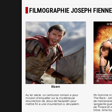
FILMOGRAPHIE JOSEPH FIENN
Risen
Au Ier siècle, un centurion romain a pour
Mi-homme mi-
mission d'enquêter sur la mystérieuse
The Rock- Joh
résurrection de Jésus de Nazareth pour
de mercenaire
mettre fin à une insurrection à Jérusalem.
sanglante guer
de Thrace et re
trône. Ame tou