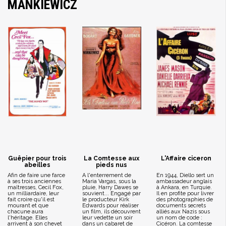
MANKIEWICZ
Guêpier pour trois
La Comtesse aux
L'Affaire ciceron
abeilles
pieds nus
Afin de faire une farce
A l'enterrement de
En 1944, Diello sert un
à ses trois anciennes
Maria Vargas, sous la
ambassadeur anglais
maîtresses, Cecil Fox,
pluie, Harry Dawes se
à Ankara, en Turquie.
un milliardaire, leur
souvient... Engagé par
Il en profite pour livrer
fait croire qu'il est
le producteur Kirk
des photographies de
mourant et que
Edwards pour réaliser
documents secrets
chacune aura
un film, ils découvrent
alliés aux Nazis sous
l'héritage. Elles
leur vedette un soir
un nom de code :
arrivent à son chevet
dans un cabaret de
Cicéron. La comtesse