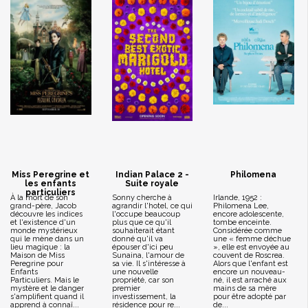
Miss Peregrine et
Indian Palace 2 -
Philomena
les enfants
Suite royale
particuliers
À la mort de son
Sonny cherche à
Irlande, 1952 :
grand-père, Jacob
agrandir l'hotel, ce qui
Philomena Lee,
découvre les indices
l'occupe beaucoup
encore adolescente,
et l'existence d'un
plus que ce qu'il
tombe enceinte.
monde mystérieux
souhaiterait étant
Considérée comme
qui le mène dans un
donné qu'il va
une « femme déchue
lieu magique : la
épouser d'ici peu
», elle est envoyée au
Maison de Miss
Sunaina, l'amour de
couvent de Roscrea.
Peregrine pour
sa vie. Il s'intéresse à
Alors que l'enfant est
Enfants
une nouvelle
encore un nouveau-
Particuliers. Mais le
propriété, car son
né, il est arraché aux
mystère et le danger
premier
mains de sa mère
s'amplifient quand il
investissement, la
pour être adopté par
apprend à connaî...
résidence pour re...
de...