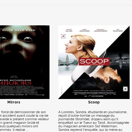
R
Mirrors
Scoop
, forcé de démissionner de son
A Londres, Sondra, étudiante en journalisme,
un accident ayant couté la vie de
reçoit d'outre-tombe un message du
ravaille à présent comme veilleur
journaliste Strombel, disparu alors qu'il
un grand magasin brûlé et
enquêtait sur le Tueur au Tarot. Accompagnée
uls quelques miroirs ont
du magicien américain Sid Waterman,
mmes. Il réalise ...
Sondra reprend l'enquête, qui la mène au