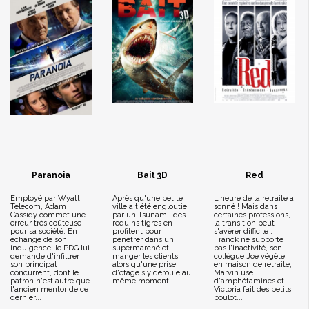
Paranoia
Bait 3D
Red
Employé par Wyatt
Après qu'une petite
L'heure de la retraite a
Telecom, Adam
ville ait été engloutie
sonné ! Mais dans
Cassidy commet une
par un Tsunami, des
certaines professions,
erreur très coûteuse
requins tigres en
la transition peut
pour sa société. En
profitent pour
s'avérer difficile :
échange de son
pénétrer dans un
Franck ne supporte
indulgence, le PDG lui
supermarché et
pas l'inactivité, son
demande d'infiltrer
manger les clients,
collègue Joe végète
son principal
alors qu'une prise
en maison de retraite,
concurrent, dont le
d'otage s'y déroule au
Marvin use
patron n'est autre que
même moment...
d'amphétamines et
l'ancien mentor de ce
Victoria fait des petits
dernier...
boulot...