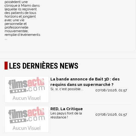
possèdent une
clinique à Miami dans
laquelle ils reçoivent
des patients de tous
horizons et jonglent
avec une vie
personnelle et
professionnelle
mouvementée,
remplie d'événements
...
LES DERNIÈRES NEWS
La bande annonce de Bait 3D : des
requins dans un supermarché ?
Si, si, c'est possible...
07/08/2026, 01:57
RED, La Critique
Les papys font de la
07/08/2026, 01:57
résistance !