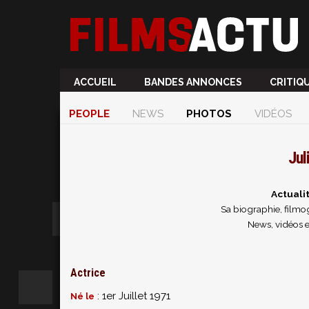
ACCUEIL
BANDES ANNONCES
CRITIQ
PEOPLE
NEWS
PHOTOS
VIDÉOS
Jul
Actuali
Sa biographie, filmog
News, vidéos e
Actrice
: 1er Juillet 1971
Né le