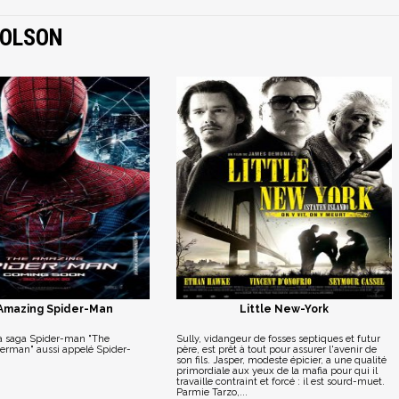
HOLSON
Amazing Spider-Man
Little New-York
la saga Spider-man "The
Sully, vidangeur de fosses septiques et futur
rman" aussi appelé Spider-
père, est prêt à tout pour assurer l'avenir de
son fils. Jasper, modeste épicier, a une qualité
primordiale aux yeux de la mafia pour qui il
travaille contraint et forcé : il est sourd-muet.
Parmie Tarzo,...