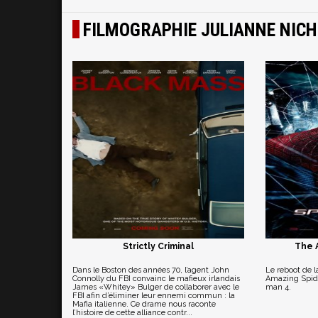
FILMOGRAPHIE JULIANNE NIC
Strictly Criminal
The 
Dans le Boston des années 70, l’agent John
Le reboot de 
Connolly du FBI convainc le mafieux irlandais
Amazing Spide
James «Whitey» Bulger de collaborer avec le
man 4.
FBI afin d’éliminer leur ennemi commun : la
Mafia italienne. Ce drame nous raconte
l’histoire de cette alliance contr...