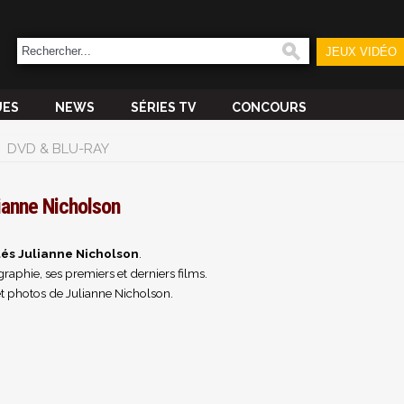
JEUX VIDÉO
UES
NEWS
SÉRIES TV
CONCOURS
DVD & BLU-RAY
ianne Nicholson
tés Julianne Nicholson
.
raphie, ses premiers et derniers films.
t photos de Julianne Nicholson.