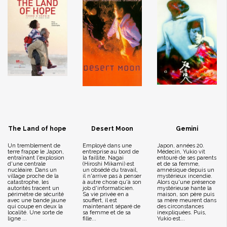
The Land of hope
Desert Moon
Gemini
Un tremblement de
Employé dans une
Japon, années 20.
terre frappe le Japon,
entreprise au bord de
Médecin, Yukio vit
entraînant l'explosion
la faillite, Nagai
entouré de ses parents
d'une centrale
(Hiroshi Mikami) est
et de sa femme,
nucléaire. Dans un
un obsédé du travail,
amnésique depuis un
village proche de la
il n'arrive pas à penser
mystérieux incendie.
catastrophe, les
à autre chose qu'à son
Alors qu'une présence
autorités tracent un
job d'informaticien.
mystérieuse hante la
périmètre de sécurité
Sa vie privée en a
maison, son père puis
avec une bande jaune
souffert, il est
sa mère meurent dans
qui coupe en deux la
maintenant séparé de
des circonstances
localité. Une sorte de
sa femme et de sa
inexpliquées. Puis,
ligne ...
fille...
Yukio est...