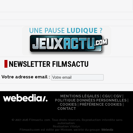
NEWSLETTER FILMSACTU
Votre adresse email :
MENTIONS LÉGALES
|
CGU
|
CGV
|
POLITIQUE DONNÉES PERSONNELLES
|
COOKIES
|
PRÉFÉRENCE COOKIES
|
CONTACT
© 2007-2026 Filmsactu .com. Tous droits réservés. Reproduction interdite sans
autorisation.
Réalisation Vitalyn
Filmsactu
.com est édité par Mixicom, société du groupe
Webedia
.