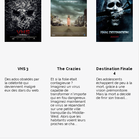
VHS 3
The Crazies
Destination Finale
4
Des ados obsédés par
Et si la folie était
Des adolescents
la célébrité qui
contagieuse ?
échappent de peu à la
deviennent malgré
Imaginez un virus
mort, grâce à une
eux des stars du web.
capable de
vision prémonitoire.
transformer n'importe
Mais la mort a décidé
qui en fou dangereux.
de finir son travail...
Imaginez maintenant
ce virus se répandant
sur une petite ville
tranquille du Middle-
West. Alors que les
habitants voient leurs
proches se cha...