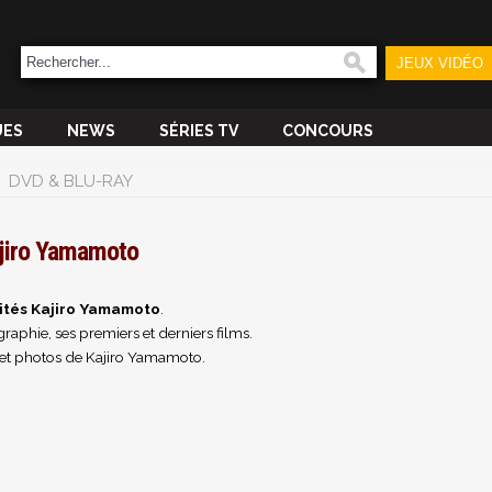
JEUX VIDÉO
UES
NEWS
SÉRIES TV
CONCOURS
DVD & BLU-RAY
jiro Yamamoto
ités Kajiro Yamamoto
.
raphie, ses premiers et derniers films.
et photos de Kajiro Yamamoto.