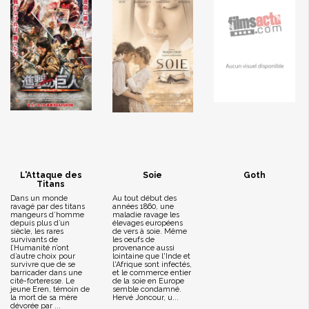
L'Attaque des
Soie
Goth
Titans
Dans un monde
Au tout début des
ravagé par des titans
années 1860, une
mangeurs d’homme
maladie ravage les
depuis plus d’un
élevages européens
siècle, les rares
de vers à soie. Même
survivants de
les oeufs de
l’Humanité n’ont
provenance aussi
d’autre choix pour
lointaine que l'Inde et
survivre que de se
l'Afrique sont infectés,
barricader dans une
et le commerce entier
cité-forteresse. Le
de la soie en Europe
jeune Eren, témoin de
semble condamné.
la mort de sa mère
Hervé Joncour, u...
dévorée par ...