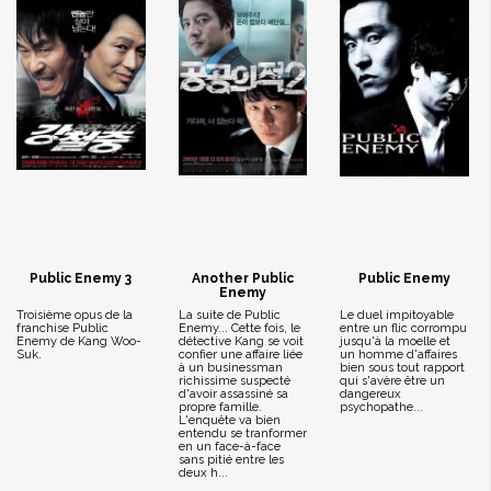
Public Enemy 3
Another Public
Public Enemy
Enemy
Troisième opus de la
La suite de Public
Le duel impitoyable
franchise Public
Enemy... Cette fois, le
entre un flic corrompu
Enemy de Kang Woo-
détective Kang se voit
jusqu'à la moelle et
Suk.
confier une affaire liée
un homme d'affaires
à un businessman
bien sous tout rapport
richissime suspecté
qui s'avère être un
d'avoir assassiné sa
dangereux
propre famille.
psychopathe...
L'enquête va bien
entendu se tranformer
en un face-à-face
sans pitié entre les
deux h...