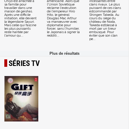
Chiyo est arrachée à
américaine. Alors que
incessantes entre
sa famille pour
l'Union Soviétique
clans rivaux. Le plus
travailler dans une
réclame l'exécution
puissant de ces clans
maison de geishas.
de l'empereur Hiro
estcommandé par
Après une difficile
Hito, le général
Shingen Takeda. Au
initiation, elle devient
Douglas Mac Arthur
cours du siège du
la légendaire Sayuri.
va manoeuvrer avec
château de Noda,
Mais celle qui fascine
diplomatie pour
Takeda estblessé à
les plus puissants
forcer, sans l'humilier,
mort par un tireur
reste hantée par
le Japonais à signer la
embusqué. Pour
l'amour qu...
redditi...
éviter que son clan
pe...
SÉRIES TV