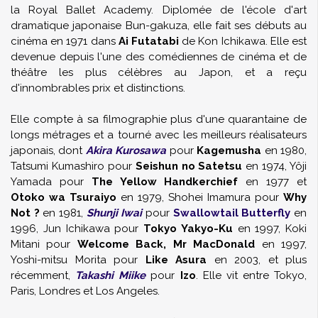
la Royal Ballet Academy. Diplomée de l'école d'art
dramatique japonaise Bun-gakuza, elle fait ses débuts au
cinéma en 1971 dans
Ai Futatabi
de Kon Ichikawa. Elle est
devenue depuis l'une des comédiennes de cinéma et de
théâtre les plus célèbres au Japon, et a reçu
d'innombrables prix et distinctions.
Elle compte à sa filmographie plus d'une quarantaine de
longs métrages et a tourné avec les meilleurs réalisateurs
japonais, dont
Akira Kurosawa
pour
Kagemusha
en 1980,
Tatsumi Kumashiro pour
Seishun no Satetsu
en 1974, Yôji
Yamada pour
The Yellow Handkerchief
en 1977 et
Otoko wa Tsuraiyo
en 1979, Shohei Imamura pour
Why
Not ?
en 1981,
Shunji Iwai
pour
Swallowtail Butterfly
en
1996, Jun Ichikawa pour
Tokyo Yakyo-Ku
en 1997, Koki
Mitani pour
Welcome Back, Mr MacDonald
en 1997,
Yoshi-mitsu Morita pour
Like Asura
en 2003, et plus
récemment,
Takashi Miike
pour
Izo
. Elle vit entre Tokyo,
Paris, Londres et Los Angeles.