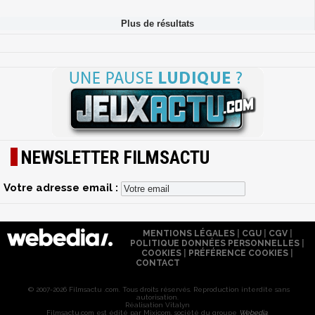
NEWSLETTER FILMSACTU
Votre adresse email :
MENTIONS LÉGALES
|
CGU
|
CGV
|
POLITIQUE DONNÉES PERSONNELLES
|
COOKIES
|
PRÉFÉRENCE COOKIES
|
CONTACT
© 2007-2026 Filmsactu .com. Tous droits réservés. Reproduction interdite sans
autorisation.
Réalisation Vitalyn
Filmsactu
.com est édité par Mixicom, société du groupe
Webedia
.