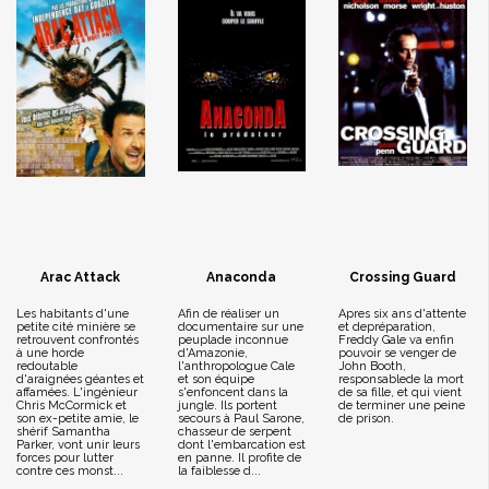
Arac Attack
Anaconda
Crossing Guard
Les habitants d'une
Afin de réaliser un
Apres six ans d'attente
petite cité minière se
documentaire sur une
et depréparation,
retrouvent confrontés
peuplade inconnue
Freddy Gale va enfin
à une horde
d'Amazonie,
pouvoir se venger de
redoutable
l'anthropologue Cale
John Booth,
d'araignées géantes et
et son équipe
responsablede la mort
affamées. L'ingénieur
s'enfoncent dans la
de sa fille, et qui vient
Chris McCormick et
jungle. Ils portent
de terminer une peine
son ex-petite amie, le
secours à Paul Sarone,
de prison.
shérif Samantha
chasseur de serpent
Parker, vont unir leurs
dont l'embarcation est
forces pour lutter
en panne. Il profite de
contre ces monst...
la faiblesse d...