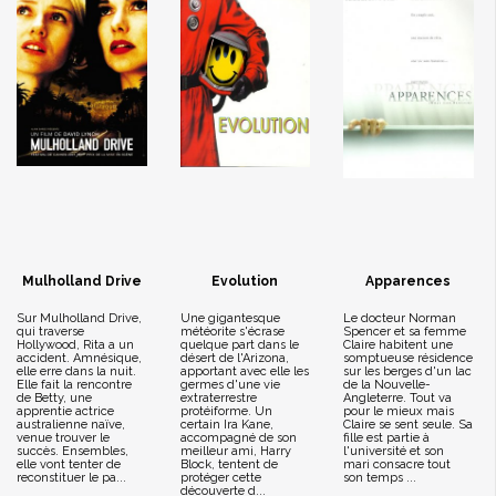
Mulholland Drive
Evolution
Apparences
Sur Mulholland Drive,
Une gigantesque
Le docteur Norman
qui traverse
météorite s'écrase
Spencer et sa femme
Hollywood, Rita a un
quelque part dans le
Claire habitent une
accident. Amnésique,
désert de l'Arizona,
somptueuse résidence
elle erre dans la nuit.
apportant avec elle les
sur les berges d'un lac
Elle fait la rencontre
germes d'une vie
de la Nouvelle-
de Betty, une
extraterrestre
Angleterre. Tout va
apprentie actrice
protéiforme. Un
pour le mieux mais
australienne naïve,
certain Ira Kane,
Claire se sent seule. Sa
venue trouver le
accompagné de son
fille est partie à
succès. Ensembles,
meilleur ami, Harry
l'université et son
elle vont tenter de
Block, tentent de
mari consacre tout
reconstituer le pa...
protéger cette
son temps ...
découverte d...