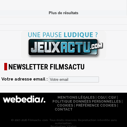
NEWSLETTER FILMSACTU
Votre adresse email :
MENTIONS LÉGALES
|
CGU
|
CGV
|
POLITIQUE DONNÉES PERSONNELLES
|
COOKIES
|
PRÉFÉRENCE COOKIES
|
CONTACT
© 2007-2026 Filmsactu .com. Tous droits réservés. Reproduction interdite sans
autorisation.
Réalisation Vitalyn