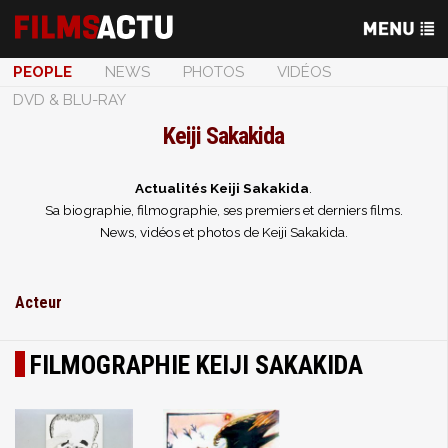
PEOPLE
NEWS
PHOTOS
VIDÉOS
DVD & BLU-RAY
Keiji Sakakida
Actualités Keiji Sakakida
.
Sa biographie, filmographie, ses premiers et derniers films.
News, vidéos et photos de Keiji Sakakida.
Acteur
FILMOGRAPHIE KEIJI SAKAKIDA