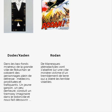
Dodes'Kaden
Rodan
Dans les bas-fonds
De titanesques
miséreux de la grande
ptérodactyles vont
ville de Rokuchan se
s'abattre sur une ville
cotoient des
minière victime d'un
personnages plein de
tremblement de terre
détresse : médecins,
qui a libéré les terrible
prostituées et
volatiles.
trafiquants. Un jeune
garçon, un peu
demeuré, conduit un
tramway imaginaire
dans le bidonville et
nous fait découvrir ...