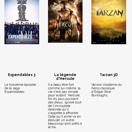
Expendables 3
La légende
Tarzan 3D
d'Hercule
Le troisième épisode
Il a beau être fort
Version moderne du
de la saga
comme lui-même, la
héros classique
Expendables.
vie n'est pas simple
d'Edgar Rice
pour autant. Hercule,
Burroughs.
fils du plus puissant
des dieux, ignore tout
de l'incroyable
destinée qu'il
s'apprête à affronter.
Celle qu'il aime va en
épouser un autre,
beaucoup sont prêts à
le tra...