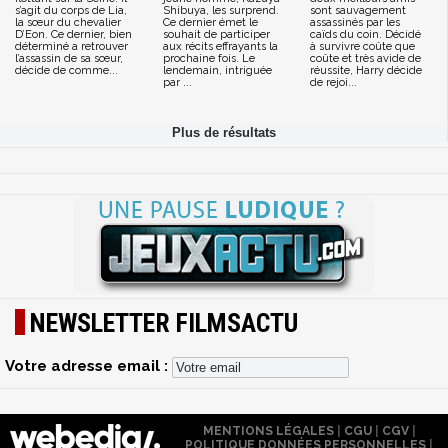
s’agit du corps de Lia,
Shibuya, les surprend.
sont sauvagement
la sœur du chevalier
Ce dernier émet le
assassinés par les
D’Eon. Ce dernier, bien
souhait de participer
caïds du coin. Décidé
déterminé a retrouver
aux récits effrayants la
à survivre coûte que
l’assassin de sa sœur,
prochaine fois. Le
coûte et très avide de
décide de comme...
lendemain, intriguée
réussite, Harry décide
par ...
de rejoi...
NEWSLETTER FILMSACTU
Votre adresse email :
MENTIONS LÉGALES
|
CGU
|
CGV
|
POLITIQUE DONNÉES PERSONNELLES
|