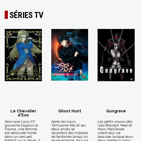
SÉRIES TV
Le Chevalier
Ghost Hunt
Gungrave
d'Eon
Alors que Louis XV
Après les cours,
Les petits voyous des
gouverne toujours la
Tamiyama Mai et ses
rues Brandon Heat et
France, une femme
deux amies se
Harry MacDowel
est retrouvée morte
racontent des histoires
voient leur vie
dans un cercueil
de fantômes lorsqu'un
basculer lorsque leurs
flottant sur la Seine. Il
jeune homme, Kazuya
deux meilleurs amis