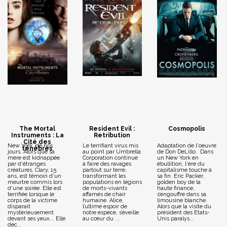
The Mortal
Resident Evil :
Cosmopolis
Instruments : La
Retribution
Cité des
New York, de nos
Le terrifiant virus mis
Adaptation de l'oeuvre
ténèbres
jours. Alors que sa
au point par Umbrella
de Don DeLillo. Dans
mère est kidnappée
Corporation continue
un New York en
par d'étranges
à faire des ravages
ébullition, l'ère du
créatures, Clary, 15
partout sur terre,
capitalisme touche à
ans, est témoin d'un
transformant les
sa fin. Eric Packer,
meurtre commis lors
populations en légions
golden boy de la
d'une soirée. Elle est
de morts-vivants
haute finance,
terrifiée lorsque le
affamés de chair
s’engouffre dans sa
corps de la victime
humaine. Alice,
limousine blanche.
disparait
l’ultime espoir de
Alors que la visite du
mystérieusement
notre espèce, s’éveille
président des Etats-
devant ses yeux... Elle
au cœur du ...
Unis paralys...
déc...