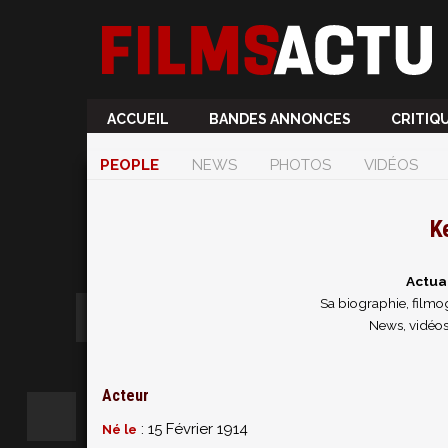
ACCUEIL
BANDES ANNONCES
CRITIQ
PEOPLE
NEWS
PHOTOS
VIDÉOS
K
Actua
Sa biographie, filmog
News, vidéos
Acteur
: 15 Février 1914
Né le