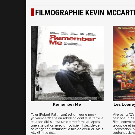
FILMOGRAPHIE KEVIN MCCART
Remember Me
Les Looney
Tyler (Robert Pattinson) est un jeune new-
Viré par la Wa
yorkais de 22 ans en rébellion contre sa famille
cascadeur DJ 
et la société suite à un drame familial. Après
Bleu, convoit
une altercation avec un policier, il décide de
le cupide et 
se venger en séduisant la fille de celui-ci. Mais
Corporation. 
Ally (Emilie de...
soutenus dans 