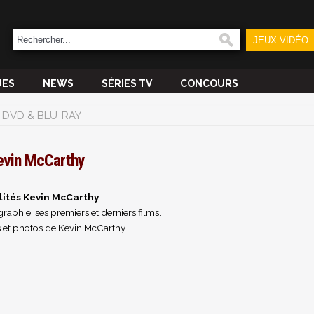
JEUX VIDÉO
UES
NEWS
SÉRIES TV
CONCOURS
DVD & BLU-RAY
evin McCarthy
lités Kevin McCarthy
.
raphie, ses premiers et derniers films.
 et photos de Kevin McCarthy.