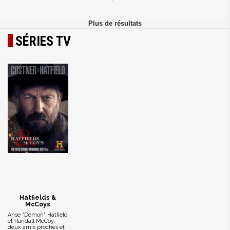
SÉRIES TV
Hatfields &
McCoys
Anse "Démon" Hatfield
et Randall McCoy,
deux amis proches et