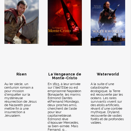
Risen
La Vengeance de
Waterworld
Monte-Cristo
Au Ier siècle, un
En 1815, à leur arrivée
A la suite d'une
centurion romain a
sur l'îled'Elbe où est
catastrophe
pour mission
emprisonné Napoléon
écologique, la Terre
d'enquêter sur la
Bonaparte, les marins
est recouverte par les
mystérieuse
Edmond Dantès
océans. Les rares
résurrection de Jésus
etFernand Mondego,
survivants vivent sur
de Nazareth pour
deux proches amis,
des atolls artificiels,
mettre fin à une
cherchent de l'aide
rêvant d'une contrée
insurrection à
pour leur
mythique, Dryland,
Jérusalem.
capitaineblessé.
recouverte de vastes
Edmond rêve
forêts et de profondes
d'épouser Mercedès,
vallées.
sa bien-aimée. Mais
Fernand, q...