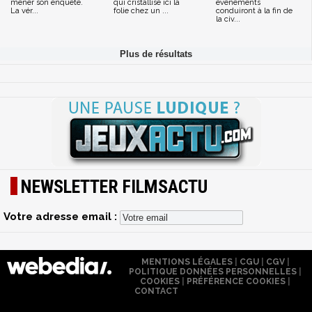
mener son enquête.
qui cristallise ici la
événements
La vér...
folie chez un ...
conduiront à la fin de
la civ...
NEWSLETTER FILMSACTU
Votre adresse email :
MENTIONS LÉGALES
|
CGU
|
CGV
|
POLITIQUE DONNÉES PERSONNELLES
|
COOKIES
|
PRÉFÉRENCE COOKIES
|
CONTACT