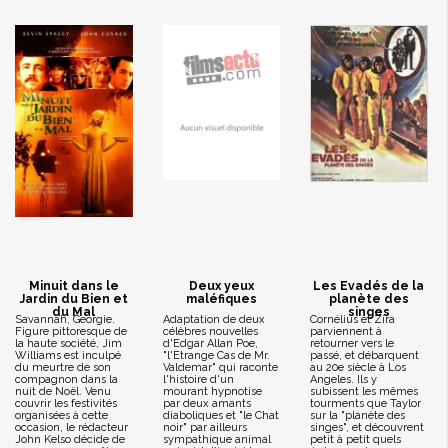
Minuit dans le
Deux yeux
Les Evadés de la
Jardin du Bien et
maléfiques
planète des
du Mal
singes
Savannah, Georgie.
Adaptation de deux
Cornélius et Zira
Figure pittoresque de
célèbres nouvelles
parviennent à
la haute société, Jim
d'Edgar Allan Poe,
retourner vers le
Williams est inculpé
"l'Etrange Cas de Mr.
passé, et débarquent
du meurtre de son
Valdemar" qui raconte
au 20e siècle à Los
compagnon dans la
l'histoire d'un
Angeles. Ils y
nuit de Noël. Venu
mourant hypnotise
subissent les mêmes
couvrir les festivités
par deux amants
tourments que Taylor
organisées à cette
diaboliques et "le Chat
sur la "planète des
occasion, le rédacteur
noir" par ailleurs
singes", et découvrent
John Kelso décide de
sympathique animal
petit à petit quels