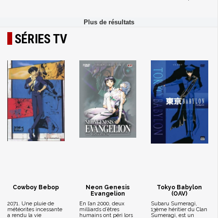
SÉRIES TV
Cowboy Bebop
Neon Genesis
Tokyo Babylon
Evangelion
(OAV)
2071. Une pluie de
En l’an 2000, deux
Subaru Sumeragi,
météorites incessante
milliards d’êtres
13ème héritier du Clan
a rendu la vie
humains ont péri lors
Sumeragi, est un