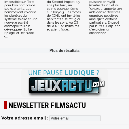
impossible sur Terre
du Second Impact. 15
puissant onmyôji
pour bon nombre de
ans plus tard, un
(maître du Yin et du
ses habitants. Les
calme étrange règne
Yang) qui apporte son
hommes ont colonisé
sur Tokyo-3. Les forces
aide dans différentes
les planètes du
de l’ONU ont invité les
enquêtes policières
système solaire et une
habitants à se réfugier
ainsi qu''à certains
nouvelle société
dans les abris. Au QG
particuliers. Engagé
cosmopolite s'est
de la NERV, militaires
par la MCC Corp. afin
développée. Spike
et scientifique...
d'exorciser un
Spiegel et Jet Black,
chantier de ...
c...
NEWSLETTER FILMSACTU
Votre adresse email :