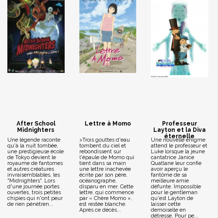
After School
Lettre à Momo
Professeur
Midnighters
Layton et la Diva
éternelle
Une légende raconte
>Trois gouttes d'eau
Une nouvelle énigme
qu'à la nuit tombée,
tombent du ciel et
attend le professeur et
une prestigieuse école
rebondissent sur
Luke lorsque la jeune
de Tokyo devient le
l'épaule de Momo qui
cantatrice Janice
royaume de fantomes
tient dans sa main
Quatlane leur confie
et autres créatures
une lettre inachevée
avoir aperçu le
invraisemblables, les
écrite par son père,
fantôme de sa
"Midnighters". Lors
océanographe,
meilleure amie
d'une journée portes
disparu en mer. Cette
défunte. Impossible
ouvertes, trois petites
lettre, qui commence
pour le gentleman
chipies qui n'ont peur
par « Chère Momo »,
qu'est Layton de
de rien pénètren...
est restée blanche.
laisser cette
Après ce décès...
demoiselle en
détresse. Pour pe...