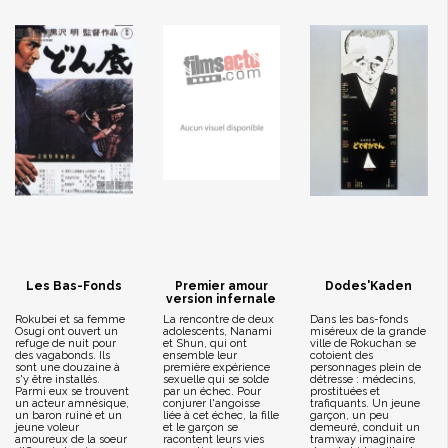
Les Bas-Fonds
Premier amour
Dodes'Kaden
version infernale
Rokubei et sa femme
La rencontre de deux
Dans les bas-fonds
Osugi ont ouvert un
adolescents, Nanami
miséreux de la grande
refuge de nuit pour
et Shun, qui ont
ville de Rokuchan se
des vagabonds. Ils
ensemble leur
cotoient des
sont une douzaine à
première expérience
personnages plein de
s'y être installés.
sexuelle qui se solde
détresse : médecins,
Parmi eux se trouvent
par un échec. Pour
prostituées et
un acteur amnésique,
conjurer l'angoisse
trafiquants. Un jeune
un baron ruiné et un
liée à cet échec, la fille
garçon, un peu
jeune voleur
et le garçon se
demeuré, conduit un
amoureux de la soeur
racontent leurs vies
tramway imaginaire