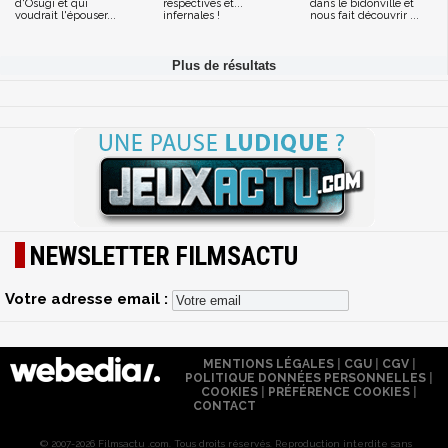
d'Osugi et qui
respectives et...
dans le bidonville et
voudrait l'épouser...
infernales !
nous fait découvrir ...
NEWSLETTER FILMSACTU
Votre adresse email :
MENTIONS LÉGALES
|
CGU
|
CGV
|
POLITIQUE DONNÉES PERSONNELLES
|
COOKIES
|
PRÉFÉRENCE COOKIES
|
CONTACT
© 2007-2026 Filmsactu .com. Tous droits réservés. Reproduction interdite sans