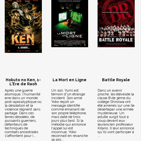
Hokuto no Ken, 1-
La Mort en Ligne
Battle Royale
L'Ere de Raoh
Après une guerre
Un soir, Yumi est
Dans un avenir
atomique, l'humanité
témoin d'un étrange
proche, les élèvesde la
erre dans un monde
incident. Son amie
classe B de 3ème du
post-apocalyptique où
Yoko reçoit un
collège Shiroiwa ont
la désolation et la
message identifié
été amenés sur une île
violence règnent sans
comme émanant de
désertepar une armée
partage. Dans ces
son propre téléphone,
mystérieuse. Un
terres désolées, de
mais daté de trois
adulte surgit tout à
puissants guerriers,
jours plus tard. Si la
coup devant eux :
détenteurs de
mélodie qui annonce
leurancien professeur
techniques de
l'appel lui est
Kitano. Il leur annonce
combats ancestrales
inconnue, Yoko
qu'ils vont participer à
s'affrontent pour i...
reconnaît en revanche
...
sa pro...