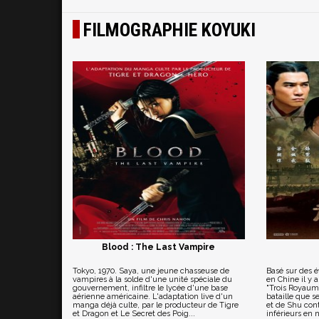
FILMOGRAPHIE KOYUKI
Blood : The Last Vampire
Tokyo, 1970. Saya, une jeune chasseuse de
Basé sur des 
vampires à la solde d'une unité spéciale du
en Chine il y 
gouvernement, infiltre le lycée d'une base
"Trois Royaume
aérienne américaine. L'adaptation live d'un
bataille que s
manga déjà culte, par le producteur de Tigre
et de Shu con
et Dragon et Le Secret des Poig...
inférieurs en n