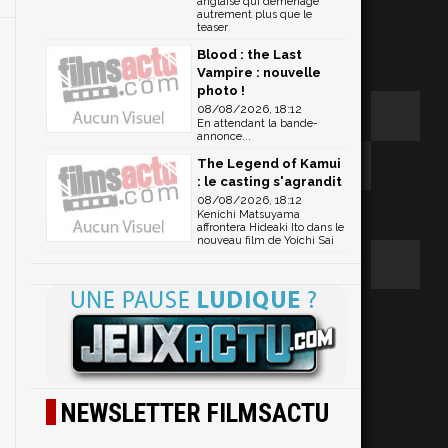
anglaise qui déménage
autrement plus que le
teaser
Blood : the Last
Vampire : nouvelle
photo !
08/08/2026, 18:12
En attendant la bande-
annonce...
The Legend of Kamui
: le casting s'agrandit
08/08/2026, 18:12
Kenichi Matsuyama
affrontera Hideaki Ito dans le
nouveau film de Yoichi Sai
NEWSLETTER FILMSACTU