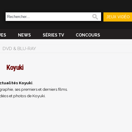
JEUX VIDÉO
UES
NEWS
SÉRIES TV
CONCOURS
DVD & BLU-RAY
Koyuki
ctualités Koyuki
.
raphie, ses premiers et derniers films.
déos et photos de Koyuki.