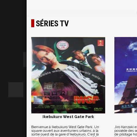
SÉRIES TV
Ikebukuro West Gate Park
Bienvenue à Ikebukuro West Gate Park. Un
Jiro Kanzaki e
square ouvert aux aventuriers urbains, à la
possède des s
sortie ouest de la gare d'Ikebukuro. C'est là
de pilotage h