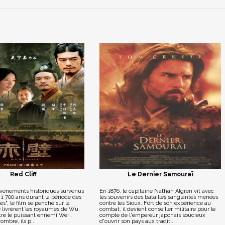
Red Cliff
Le Dernier Samouraï
événements historiques survenus
En 1876, le capitaine Nathan Algren vit avec
a 1 700 ans durant la période des
les souvenirs des batailles sanglantes menées
s", le film se penche sur la
contre les Sioux. Fort de son expérience au
e livrèrent les royaumes de Wu
combat, il devient conseiller militaire pour le
tre le puissant ennemi Wei :
compte de l'empereur japonais soucieux
ombre, ils p...
d'ouvrir son pays aux tradit...