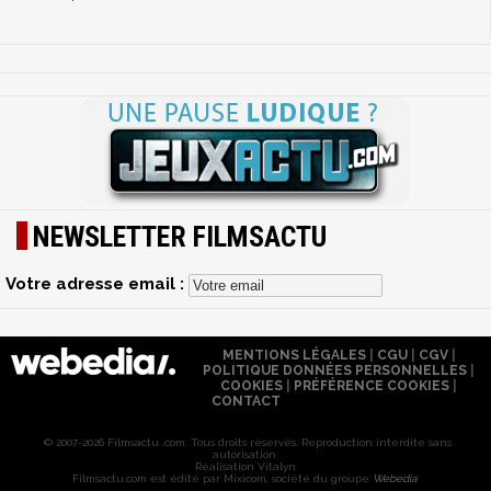
NEWSLETTER FILMSACTU
Votre adresse email :
MENTIONS LÉGALES
|
CGU
|
CGV
|
POLITIQUE DONNÉES PERSONNELLES
|
COOKIES
|
PRÉFÉRENCE COOKIES
|
CONTACT
© 2007-2026 Filmsactu .com. Tous droits réservés. Reproduction interdite sans
autorisation.
Réalisation Vitalyn
Filmsactu
.com est édité par Mixicom, société du groupe
Webedia
.