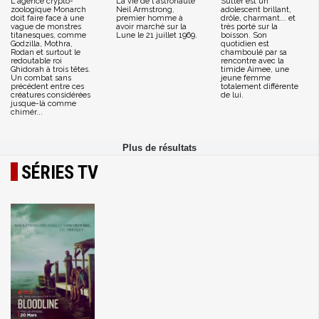
L'agence crypto-
La vie de l'astronaute
Sutter est un
zoologique Monarch
Neil Armstrong,
adolescent brillant,
doit faire face à une
premier homme à
drôle, charmant... et
vague de monstres
avoir marché sur la
très porté sur la
titanesques, comme
Lune le 21 juillet 1969.
boisson. Son
Godzilla, Mothra,
quotidien est
Rodan et surtout le
chamboulé par sa
redoutable roi
rencontre avec la
Ghidorah à trois têtes.
timide Aimee, une
Un combat sans
jeune femme
précédent entre ces
totalement différente
créatures considérées
de lui.
jusque-là comme
chimér...
SÉRIES TV