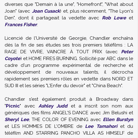
diverses que "Demain à la une", "Homefront", "What about
Joan" (avec
Joan Cusack
) et, plus récemment, "The Lyon's
Den", dont il partageait la vedette avec
Rob Lowe
et
Frances Fisher
.
Licencié de l'Université de Georgie, Chandler enchaîna
dès la fin de ses études ses trois premiers téléfilms : LA
RAGE DE VIVRE, VAINCRE À TOUT PRIX (avec
Peter
Coyote
) et HOME FIRES BURNING. Sollicité par ABC dans le
cadre d'un programme expérimental de recherche et
développement de nouveaux talents, il décrocha
rapidement ses premiers rôles en vedette dans NORD ET
SUD III et les séries "L'Enfer du devoir" et "China Beach".
Chandler s'est également produit à Broadway dans
"
Picnic
" avec
Ashley Judd
et a inscrit son nom aux
génériques des films ANGEL'S DANCE avec Jim Belushi et
Sheryl Lee
, THE COLOR OF EVENING avec
Ellen Burstyn
et LES HOMMES DE L'OMBRE de
Lee Tamahori
et du
téléfilm AND STARRING PANCHO VILLA AS HIMSELF de