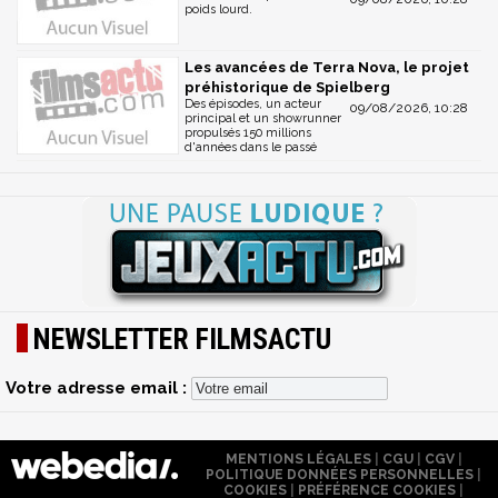
poids lourd.
Les avancées de Terra Nova, le projet
préhistorique de Spielberg
Des épisodes, un acteur
09/08/2026, 10:28
principal et un showrunner
propulsés 150 millions
d'années dans le passé
NEWSLETTER FILMSACTU
Votre adresse email :
MENTIONS LÉGALES
|
CGU
|
CGV
|
POLITIQUE DONNÉES PERSONNELLES
|
COOKIES
|
PRÉFÉRENCE COOKIES
|