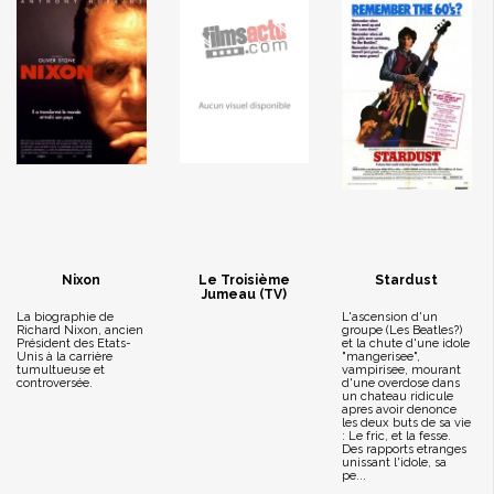
Nixon
Le Troisième
Stardust
Jumeau (TV)
La biographie de
L'ascension d'un
Richard Nixon, ancien
groupe (Les Beatles?)
Président des Etats-
et la chute d'une idole
Unis à la carrière
"mangerisee",
tumultueuse et
vampirisee, mourant
controversée.
d'une overdose dans
un chateau ridicule
apres avoir denonce
les deux buts de sa vie
: Le fric, et la fesse.
Des rapports etranges
unissant l'idole, sa
pe...