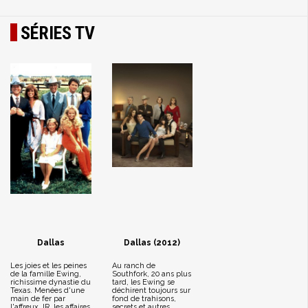
SÉRIES TV
Dallas
Dallas (2012)
Les joies et les peines
Au ranch de
de la famille Ewing,
Southfork, 20 ans plus
richissime dynastie du
tard, les Ewing se
Texas. Menées d'une
déchirent toujours sur
main de fer par
fond de trahisons,
l'affreux JR, les affaires
secrets et autres