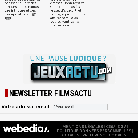
florissent au gré des
drames. John Ross et
amours et des haines,
Christopher, les fils
des intrigues et des
respectifs de J.R. et
manipulations. (1974-
Bobby, reprennent les
1991)
affaires familiales,
poursuivant par la
même occa...
NEWSLETTER FILMSACTU
Votre adresse email :
MENTIONS LÉGALES
|
CGU
|
CGV
|
POLITIQUE DONNÉES PERSONNELLES
|
COOKIES
|
PRÉFÉRENCE COOKIES
|