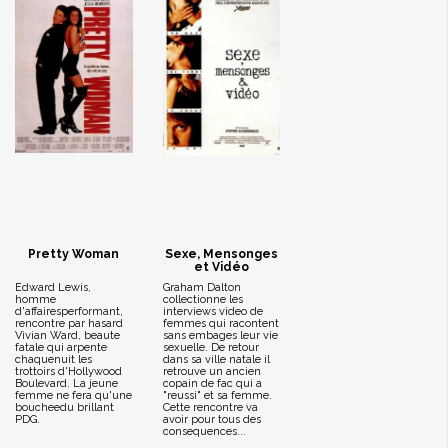
Pretty Woman
Sexe, Mensonges
et Vidéo
Edward Lewis,
Graham Dalton
homme
collectionne les
d'affairesperformant,
interviews video de
rencontre par hasard
femmes qui racontent
Vivian Ward, beaute
sans embages leur vie
fatale qui arpente
sexuelle. De retour
chaquenuit les
dans sa ville natale il
trottoirs d'Hollywood
retrouve un ancien
Boulevard. La jeune
copain de fac qui a
femme ne fera qu'une
"reussi" et sa femme.
boucheedu brillant
Cette rencontre va
PDG.
avoir pour tous des
consequences...