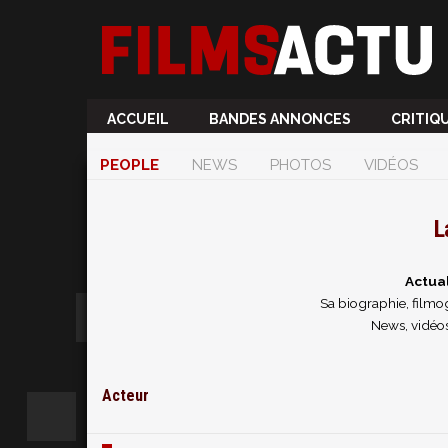
ACCUEIL
BANDES ANNONCES
CRITIQ
PEOPLE
NEWS
PHOTOS
VIDÉOS
L
Actua
Sa biographie, filmog
News, vidéos
Acteur