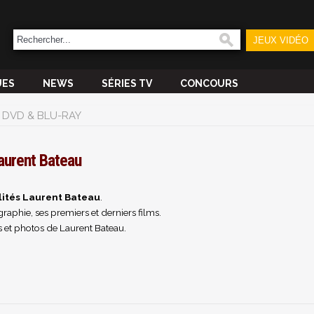
JEUX VIDÉO
UES
NEWS
SÉRIES TV
CONCOURS
DVD & BLU-RAY
aurent Bateau
lités Laurent Bateau
.
raphie, ses premiers et derniers films.
 et photos de Laurent Bateau.