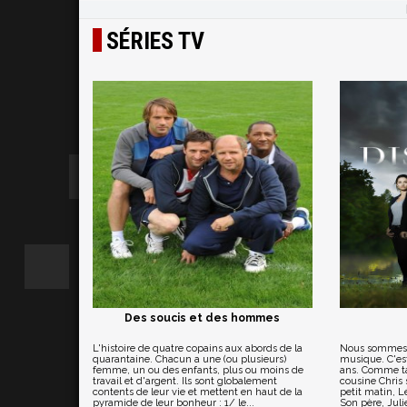
SÉRIES TV
Des soucis et des hommes
L'histoire de quatre copains aux abords de la
Nous sommes à 
quarantaine. Chacun a une (ou plusieurs)
musique. C'est
femme, un ou des enfants, plus ou moins de
ans. Comme tan
travail et d'argent. Ils sont globalement
cousine Chris 
contents de leur vie et mettent en haut de la
petit matin, L
pyramide de leur bonheur : 1/ le...
Son père, Julie