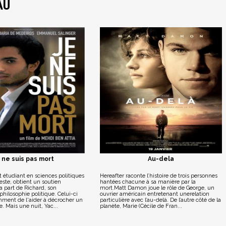
AU
 ne suis pas mort
Au-dela
nt étudiant en sciences politiques
Hereafter raconte l’histoire de trois personnes
ste, obtient un soutien
hantées chacune à sa manière par la
a part de Richard, son
mort.Matt Damon joue le rôle de George, un
philosophie politique. Celui-ci
ouvrier américain entretenant unerelation
ment de l'aider à décrocher un
particulière avec l’au-delà. De l’autre côté de la
e. Mais une nuit, Yac...
planète, Marie (Cécile de Fran...