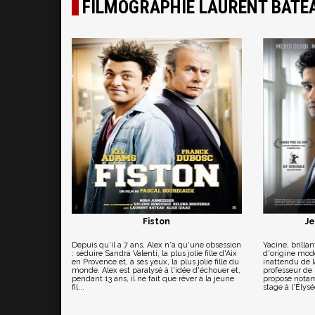
FILMOGRAPHIE LAURENT BATE
Fiston
Je
Depuis qu'il a 7 ans, Alex n'a qu'une obsession
Yacine, brilla
: séduire Sandra Valenti, la plus jolie fille d'Aix
d'origine mode
en Provence et, à ses yeux, la plus jolie fille du
inattendu de l
monde. Alex est paralysé à l'idée d'échouer et,
professeur de 
pendant 13 ans, il ne fait que rêver à la jeune
propose notam
fil...
stage à l'Élysé