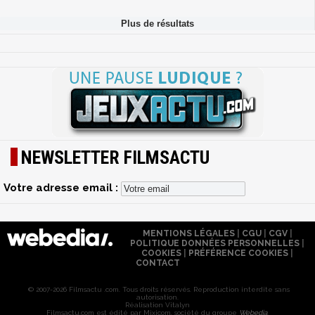
NEWSLETTER FILMSACTU
Votre adresse email :
MENTIONS LÉGALES
|
CGU
|
CGV
|
POLITIQUE DONNÉES PERSONNELLES
|
COOKIES
|
PRÉFÉRENCE COOKIES
|
CONTACT
© 2007-2026 Filmsactu .com. Tous droits réservés. Reproduction interdite sans
autorisation.
Réalisation Vitalyn
Filmsactu
.com est édité par Mixicom, société du groupe
Webedia
.