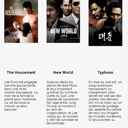
The Housemaid
New World
Typhoon
Lee Euny est engagée
Suite au décès du
En Asie du sud-est, un
comme gouvernante
patron de Gold Moon,
cargo américain
dans une riche
le plus important
transportant un
maison bourgeoise. Le
syndicat du crime en
chargement ultra
mari de la famille la
Corée du Sud, une
secret est volé par des
prend pour maîtresse.
bataille de succession
pirates. Ces derniers
La vie de toute la
fait rage entre Jung
ont mis la main sur un
maison va alors
Chung, le numéro 2
système de guidage
basculer.
au sein de
par satellite du calibre
l'organisation, et Lee
de ceux qui dirigent
Joong-gu, le numéro
les missiles nucléaires.
3. Afin de surveiller et
Or les autorités su...
de controler...