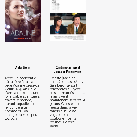
Adaline
Celeste and
Jesse Forever
Après un accident qui
Celeste (Rashida
dû lui être fatal, la
Jones) et Jesse (Andy
belle Adaline cesse de
Samberg) se sont
vieillir. A 29 ans, elle
rencontrés au lycée,
s'embarque dans une
se sont marriés jeunes
formidable aventure à
mais vivent
travers le monde,
maintenant séparés. A
durant laquelle elle
30 ans, Celeste a bien
rencontrera un
réussi dans la vie,
homme qui va
tandis que Jesse
changer sa vie... pour
vogue de petits
toujours.
boulots en petits
boulots. Celeste
pense...