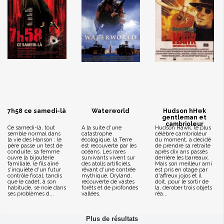
7h58 ce samedi-là
Waterworld
Hudson hHwk
gentleman et
cambrioleur
Ce samedi-là, tout
A la suite d'une
Hudson Hawk, le plus
semble normal dans
catastrophe
célèbre cambrioleur
la vie des Hanson : le
écologique, la Terre
du moment, a decidé
père passe un test de
est recouverte par les
de prendre sa retraite
conduite, sa femme
océans. Les rares
après dix ans passés
ouvre la bijouterie
survivants vivent sur
derrière les barreaux.
familiale, le fils aîné
des atolls artificiels,
Mais son meilleur ami
s'inquiète d'un futur
rêvant d'une contrée
est pris en otage par
contrôle fiscal, tandis
mythique, Dryland,
d'affreux jojos et il
que le cadet, à son
recouverte de vastes
doit, pour le sortir de
habitude, se noie dans
forêts et de profondes
la, derober trois objets
ses problèmes d...
vallées.
réa...