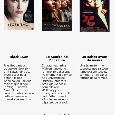
Black Swan
Le Sourire de
Un Baiser avant
Mona Lisa
de mourir
Rivalités dans la
En 1953, Katherine
Une jeune femme
troupe du New York
Watson, unejeune
suspecte que sa soeur
City Ballet. Nina est
femme libre d'esprit,
jumelle a été tuée par
prête à tout pour
fraîchement diplômée
son mari attiré par la
obtenir le rôle
de l'université de
fortune de sa famille.
principal du Lac des
Bekerley,intègre la
cygnes que dirige
prestigieuse école
l’ambigu Thomas.
pour filles de
Mais elle se trouve
Wellesley pour
bientôt confrontée à la
enseignerl'histoire de
belle et sensuelle
l'art. Déterminée à
nouvelle recrue, Lily...
affronter les moeurs
dépassés de la soci...