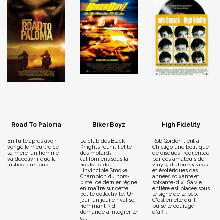
Road To Paloma
Biker Boyz
High Fidelity
En fuite après avoir
Le club des Black
Rob Gordon tient à
vengé le meurtre de
Knights réunit l'élite
Chicago une boutique
sa mère, un homme
des motards
de disques frequentée
va découvrir que la
californiens sous la
par des amateurs de
justice a un prix.
houlette de
vinyls, d'albums rares
l'invincible Smoke.
et ésotériques des
Champion du hors-
années soixante et
piste, ce dernier règne
soixante-dix. Sa vie
en maître sur cette
entière est placée sous
petite collectivité. Un
le signe de la pop.
jour, un jeune rival se
C'est en elle qu'il
nommant Kid
puise le courage
demande à intégrer le
d'aff...
c...