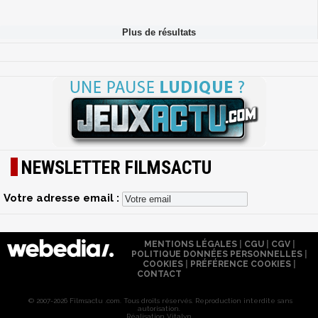
NEWSLETTER FILMSACTU
Votre adresse email :
MENTIONS LÉGALES
|
CGU
|
CGV
|
POLITIQUE DONNÉES PERSONNELLES
|
COOKIES
|
PRÉFÉRENCE COOKIES
|
CONTACT
© 2007-2026 Filmsactu .com. Tous droits réservés. Reproduction interdite sans
autorisation.
Réalisation Vitalyn