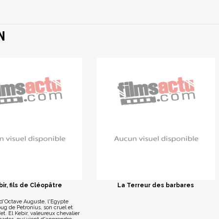
N
bir, fils de Cléopâtre
La Terreur des barbares
 d'Octave Auguste, l'Egypte
joug de Petronius, son cruel et
t. El Kebir, valeureux chevalier