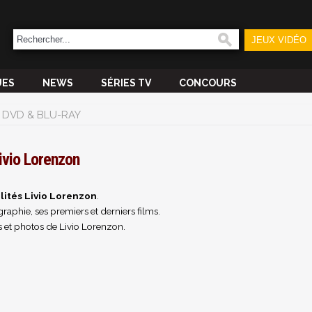
JEUX VIDÉO
UES
NEWS
SÉRIES TV
CONCOURS
DVD & BLU-RAY
ivio Lorenzon
lités Livio Lorenzon
.
raphie, ses premiers et derniers films.
 et photos de Livio Lorenzon.