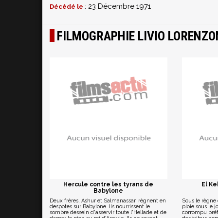
: 23 Décembre 1971
Décédé le
FILMOGRAPHIE LIVIO LORENZO
Hercule contre les tyrans de
El Ke
Babylone
Deux frères, Ashur et Salmanassar, règnent en
Sous le règne
despotes sur Babylone. Ils nourrissent le
ploie sous le 
sombre dessein d'asservir toute l'Hellade et de
corrompu préfe