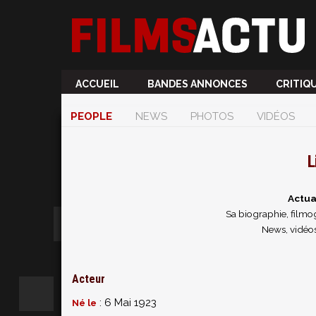
ACCUEIL
BANDES ANNONCES
CRITIQ
PEOPLE
NEWS
PHOTOS
VIDÉOS
L
Actua
Sa biographie, filmog
News, vidéos
Acteur
: 6 Mai 1923
Né le