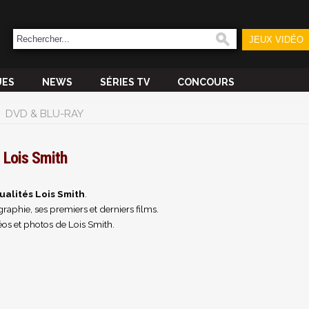
JEUX VIDÉO
UES
NEWS
SÉRIES TV
CONCOURS
DVD & BLU-RAY
Lois Smith
ualités Lois Smith
.
raphie, ses premiers et derniers films.
os et photos de Lois Smith.