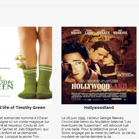
 life of Timothy Green
Hollywoodland
 et scénariste nommé à l’Oscar
Le 16 juin 1959, l'acteur George Reeves,
signe ici un conte magique sur
l'invincible héros du feuilleton télévisé "Les
ié et heureux, Cindy et Jim
Aventures de Superman", est retrouvé tué
r Garner et Joel Edgerton), qui
d'une balle. Pour le détective privé Louis
un enfant et se demande
Simo, engagé par la mère du défunt, la clé du
a. Lorsque le jeune Tim...
mystère se cache derrière la lia...