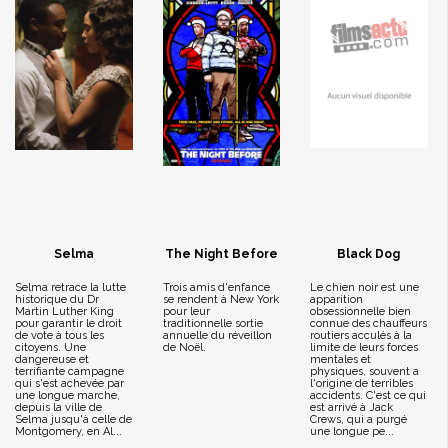
Selma
The Night Before
Black Dog
Selma retrace la lutte
Trois amis d'enfance
Le chien noir est une
historique du Dr
se rendent à New York
apparition
Martin Luther King
pour leur
obsessionnelle bien
pour garantir le droit
traditionnelle sortie
connue des chauffeurs
de vote à tous les
annuelle du réveillon
routiers acculés à la
citoyens. Une
de Noël.
limite de leurs forces
dangereuse et
mentales et
terrifiante campagne
physiques, souvent a
qui s'est achevée par
l'origine de terribles
une longue marche,
accidents. C'est ce qui
depuis la ville de
est arrivé à Jack
Selma jusqu'à celle de
Crews, qui a purgé
Montgomery, en Al...
une longue pe...