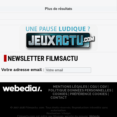
NEWSLETTER FILMSACTU
Votre adresse email :
MENTIONS LÉGALES
|
CGU
|
CGV
|
POLITIQUE DONNÉES PERSONNELLES
|
COOKIES
|
PRÉFÉRENCE COOKIES
|
CONTACT
© 2007-2026 Filmsactu .com. Tous droits réservés. Reproduction interdite sans
autorisation.
Réalisation Vitalyn
Filmsactu
.com est édité par Mixicom, société du groupe
Webedia
.