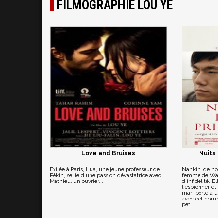
FILMOGRAPHIE LOU YE
Love and Bruises
Nuits 
Exilée à Paris, Hua, une jeune professeur de
Nankin, de nos
Pékin, se lie d'une passion dévastatrice avec
femme de Wan
Mathieu, un ouvrier...
d'infidélité. 
l'espionner et
mari porte à 
avec cet homm
peti...