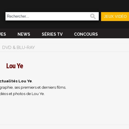
JEUX VIDÉO
UES
NEWS
SÉRIES TV
CONCOURS
DVD & BLU-RAY
Lou Ye
ctualités Lou Ye
.
raphie, ses premiers et derniers films.
déos et photos de Lou Ye.