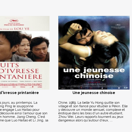
d'ivresse printanière
Une jeunesse chinoise
 jours, au printemps. La
Chine, 1989. La belle Yu Hong quitte son
g Ping le soupçonne
village et son fiancé pour étudier à Pékin. Elle
Elle engage Luo Haitao pour
y découvre un monde sensuel, complexe et
 découvre ainsi l'amour que son
érotique dans les bras d'un autre étudiant,
un homme, Jiang Cheng. C'est
Zhou Wei. Leurs rapports tournent au jeux
e que Luo Haitao et Li Jing, sa
dangereux alors qu'autour d'eux, ...