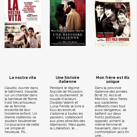
La nostra vita
Une histoire
Mon frère est fils
italienne
unique
Claudio, ouvrier dans
Pendant le régime
Dans la province
le bâtiment, travaille
fasciste de Mussolini,
italienne des années
sur un chantier dans
qu'ils soutiennent, le
60 et 70, Accio et
la banlieue de Rome.
couple d'acteurs
Manrico, deux frères
Il est très amoureux
Osvaldo Valenti et
aux caractères
de sa femme,
Luisa Ferida se livre à
différents mais tout
enceinte de leur
tous les excés et
aussi dangereux, se
troisième enfant. Un
s'adonne à toutes les
battent sur deux
drame inattendu va
passions, collaborant
fronts politiques
soudain bouleverser
aux pires atrocités des
opposés, aiment la
l'insouciance de cette
Allemands. Mais après
même femme et
vie simple et
la Libération, le ...
traversent, dans une
heureuse. Po...
confrontation sans fin,
une...