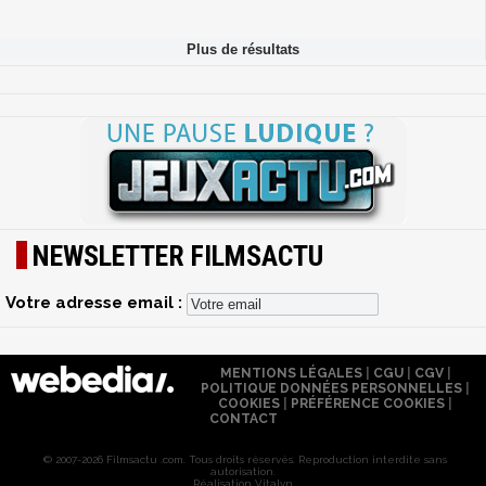
NEWSLETTER FILMSACTU
Votre adresse email :
MENTIONS LÉGALES
|
CGU
|
CGV
|
POLITIQUE DONNÉES PERSONNELLES
|
COOKIES
|
PRÉFÉRENCE COOKIES
|
CONTACT
© 2007-2026 Filmsactu .com. Tous droits réservés. Reproduction interdite sans
autorisation.
Réalisation Vitalyn