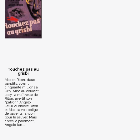
Touchez pas au
grisbi
Max et Riton, deux
bandits, volent
cinquante millions à
Orly. Mise au courant
Josy, la maîtresse de
Riton, avertit son
"patron", Angelo.
Celui-ci enlève Riton
et Max se voit obligé
de payer la rançon
pour le sauver. Mais
après le paiement,
Angelo ten...